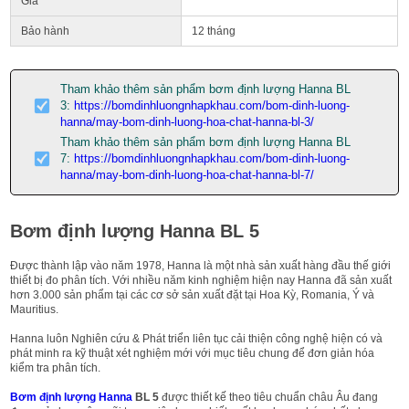
Giá
Bảo hành
12 tháng
Tham khảo thêm sản phẩm bơm định lượng Hanna BL
3:
https://bomdinhluongnhapkhau.com/bom-dinh-luong-
hanna/may-bom-dinh-luong-hoa-chat-hanna-bl-3/
Tham khảo thêm sản phẩm bơm định lượng Hanna BL
7:
https://bomdinhluongnhapkhau.com/bom-dinh-luong-
hanna/may-bom-dinh-luong-hoa-chat-hanna-bl-7/
Bơm định lượng Hanna BL 5
Được thành lập vào năm 1978, Hanna là một nhà sản xuất hàng đầu thế giới
thiết bị đo phân tích. Với nhiều năm kinh nghiệm hiện nay Hanna đã sản xuất
hơn 3.000 sản phẩm tại các cơ sở sản xuất đặt tại Hoa Kỳ, Romania, Ý và
Mauritius.
Hanna luôn Nghiên cứu & Phát triển liên tục cải thiện công nghệ hiện có và
phát minh ra kỹ thuật xét nghiệm mới với mục tiêu chung để đơn giản hóa
kiểm tra phân tích.
Bơm định lượng Hanna
BL 5
được thiết kế theo tiêu chuẩn châu Âu đang