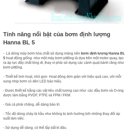
Tính năng nổi bật của bơm định lượng
Hanna BL 5
- Là dòng máy bơm hóa chất sử dụng màng nên
bơm định lượng Hanna BL
5
hoạt động giống như một máy bơm pittông là dựa trên một motor quay, tạo
ra áp lực đẩy chất lỏng đi, thay vì phải sử dụng các cánh quạt bánh răng như
bơm pittông.
- Thiết kế linh hoạt, nhỏ gọn- Hoạt động đơn giản với hiệu quả cao, với mỗi
xung nhịp bơm có đèn LED báo hiệu.
- Được thiết kế bằng các vật liêu chất lượng cao như: các đầu bơm và O-ring
được làm bằng PVDF, PTFE và FPM / FKM.
- Giá cả phải chăng, dễ dàng bảo trì.
- Tốc độ dòng chảy là hầu như không bị ảnh hưởng bởi những thay đổi áp
suất làm việc.
- Sử dụng dễ dàng, có thể lắp bất kì đâu.