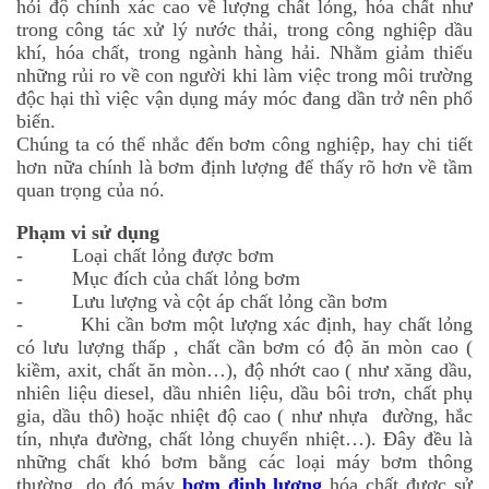
hỏi độ chính xác cao về lượng chất lỏng, hóa chất như
trong công tác xử lý nước thải, trong công nghiệp dầu
khí, hóa chất, trong ngành hàng hải. Nhằm giảm thiểu
những rủi ro về con người khi làm việc trong môi trường
độc hại thì việc vận dụng máy móc đang dần trở nên phổ
biến.
Chúng ta có thể nhắc đến bơm công nghiệp, hay chi tiết
hơn nữa chính là bơm định lượng để thấy rõ hơn về tầm
quan trọng của nó.
Phạm vi sử dụng
- Loại chất lỏng được bơm
- Mục đích của chất lỏng bơm
- Lưu lượng và cột áp chất lỏng cần bơm
- Khi cần bơm một lượng xác định, hay chất lỏng
có lưu lượng thấp , chất cần bơm có độ ăn mòn cao (
kiềm, axit, chất ăn mòn…), độ nhớt cao ( như xăng dầu,
nhiên liệu diesel, dầu nhiên liệu, dầu bôi trơn, chất phụ
gia, dầu thô) hoặc nhiệt độ cao ( như nhựa đường, hắc
tín, nhựa đường, chất lỏng chuyển nhiệt…). Đây đều là
những chất khó bơm bằng các loại máy bơm thông
thường, do đó máy
bơm định lượng
hóa chất
được sử