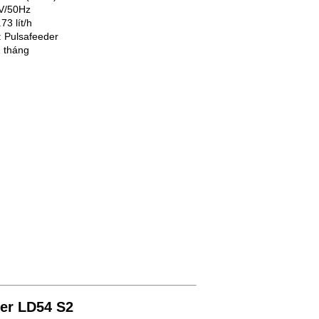
0V/50Hz
73 lít/h
 Pulsafeeder
 tháng
er LD54 S2