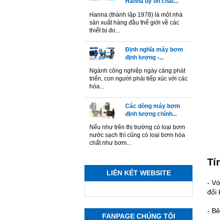
Hanna uy tín chất...
Hanna (thành lập 1978) là một nhà
sản xuất hàng đầu thế giới về các
thiết bị đo...
Định nghĩa máy bơm
định lượng -...
Ngành công nghiệp ngày càng phát
triển, con người phải tiếp xúc với các
hóa...
Các dòng máy bơm
định lượng chính...
Nếu như trên thị trường có loại bơm
nước sạch thì cũng có loại bơm hóa
chất như bơm...
Tí
LIÊN KẾT WEBSITE
- V
đổi
- Bê
FANPAGE CHÚNG TÔI