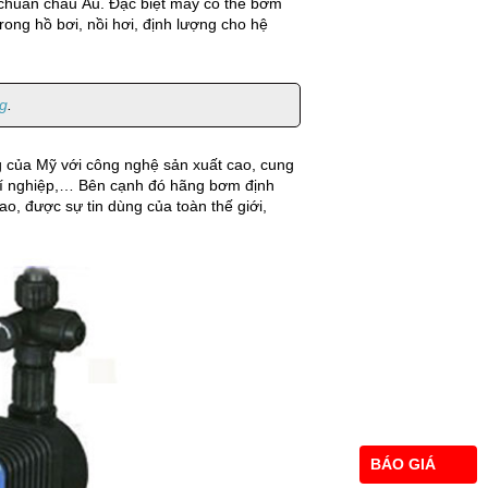
 chuẩn châu Âu. Đặc biệt máy có thể bơm
ong hồ bơi, nồi hơi, định lượng cho hệ
g
.
g của Mỹ với công nghệ sản xuất cao, cung
 xí nghiệp,… Bên cạnh đó hãng bơm định
, được sự tin dùng của toàn thế giới,
BÁO GIÁ