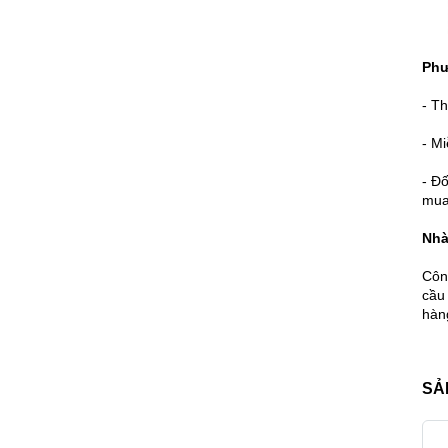
Phư
- Th
- M
- Đố
mua
Nhà
Côn
cầu
hàn
SẢ