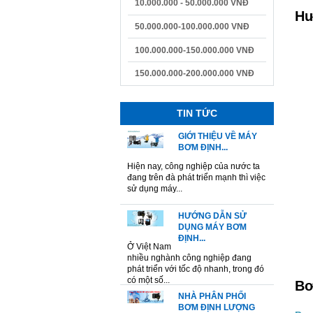
10.000.000 - 50.000.000 VNĐ
Hư
50.000.000-100.000.000 VNĐ
100.000.000-150.000.000 VNĐ
150.000.000-200.000.000 VNĐ
TIN TỨC
GIỚI THIỆU VỀ MÁY
BƠM ĐỊNH...
Hiện nay, công nghiệp của nước ta
đang trên đà phát triển mạnh thì việc
sử dụng máy...
HƯỚNG DẪN SỬ
DỤNG MÁY BƠM
ĐỊNH...
Ở Việt Nam
nhiều nghành công nghiệp đang
phát triển với tốc độ nhanh, trong đó
có một số...
Bơ
NHÀ PHÂN PHỐI
BƠM ĐỊNH LƯỢNG