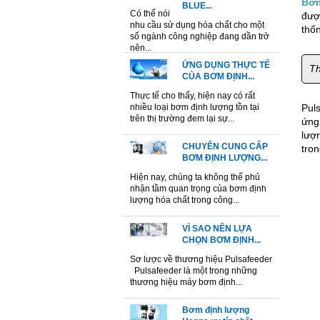
Bơm
BLUE...
Có thể nói
được
nhu cầu sử dụng hóa chất cho một
thố
số ngành công nghiệp đang dần trở
nên...
ỨNG DỤNG THỰC TẾ
Th
CỦA BƠM ĐỊNH...
Thực tế cho thấy, hiện nay có rất
nhiều loại bơm định lượng tồn tại
Pul
trên thị trường đem lại sự...
ứng
lượ
CHUYÊN CUNG CẤP
tro
BƠM ĐỊNH LƯỢNG...
Hiện nay, chúng ta không thể phủ
nhận tầm quan trọng của bơm định
lượng hóa chất trong công...
VÌ SAO NÊN LỰA
CHỌN BƠM ĐỊNH...
Sơ lược về thương hiệu Pulsafeeder
Pulsafeeder là một trong những
thương hiệu máy bơm định...
Bơm định lượng