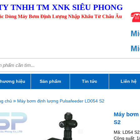
TY TNHH TM XNK SIÊU PHONG
Các Dòng Máy Bơm Định Lượng Nhập Khẩu Từ Châu Âu
hương hiệu
Sản phẩm
Tin tức
Liên hệ
»
ng chủ
Máy bơm định lượng Pulsafeeder LD054 S2
Máy bơm 
S2
Mã: LD54 S2
Công suất: 1