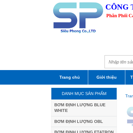
CÔNG 
Phân Phối 
Trang chủ
Giới thiệu
T
DANH MỤC SẢN PHẨM
Tra
BƠM ĐỊNH LƯỢNG BLUE
WHITE
BƠM ĐỊNH LƯỢNG OBL
BƠM ĐỊNH LƯỢNG ETATRON