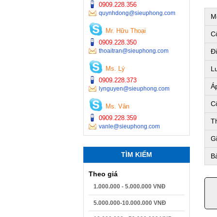
0909.228.356
quynhdong@sieuphong.com
M
Mr. Hữu Thoại
Cô
0909.228.350
thoaitran@sieuphong.com
Đi
Ms. Lý
Lư
0909.228.373
Áp
lynguyen@sieuphong.com
Cổ
Ms. Vân
0909.228.359
Th
vanle@sieuphong.com
G
TÌM KIẾM
Bả
Theo giá
1.000.000 - 5.000.000 VNĐ
5.000.000-10.000.000 VNĐ