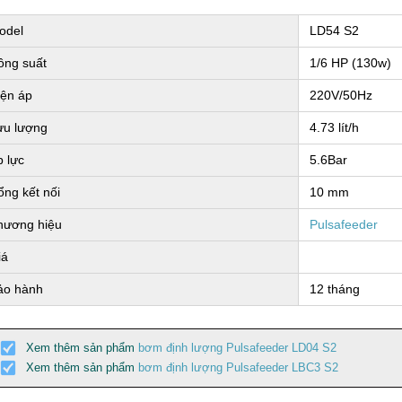
odel
LD54 S2
ng suất
1/6 HP (130w)
ện áp
220V/50Hz
u lượng
4.73 lít/h
 lực
5.6Bar
ng kết nối
10 mm
ương hiệu
Pulsafeeder
iá
o hành
12 tháng
Xem thêm sản phẩm
bơm định lượng Pulsafeeder LD04 S2
Xem thêm sản phẩm
bơm định lượng Pulsafeeder LBC3 S2