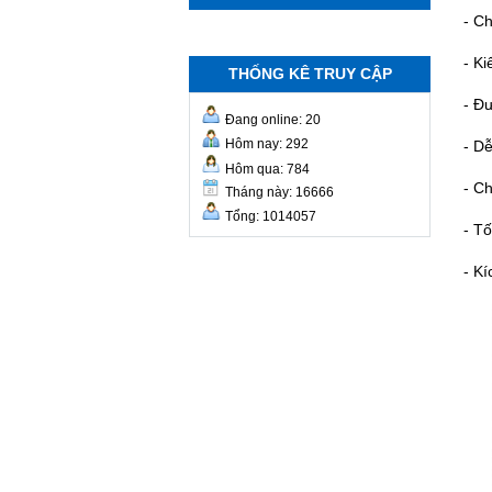
- C
- K
THỐNG KÊ TRUY CẬP
- Đ
Đang online: 20
Hôm nay: 292
- Dễ
Hôm qua: 784
- C
Tháng này: 16666
Tổng: 1014057
- T
- Kí