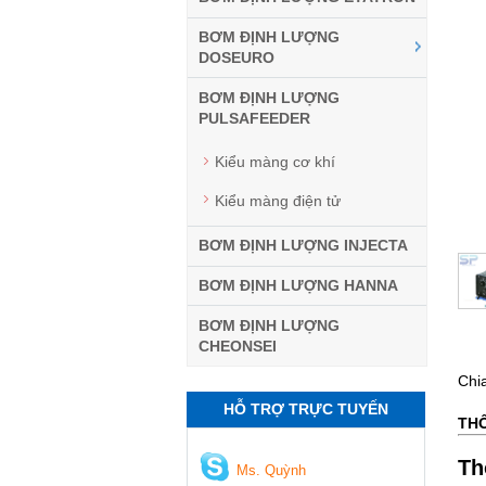
BƠM ĐỊNH LƯỢNG
DOSEURO
BƠM ĐỊNH LƯỢNG
PULSAFEEDER
Kiểu màng cơ khí
Kiểu màng điện tử
BƠM ĐỊNH LƯỢNG INJECTA
BƠM ĐỊNH LƯỢNG HANNA
BƠM ĐỊNH LƯỢNG
CHEONSEI
Chi
HỖ TRỢ TRỰC TUYẾN
THÔ
Th
Ms. Quỳnh