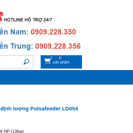
0
sản phẩm
định lượng Pulsafeeder LD054
/6 HP (130w)